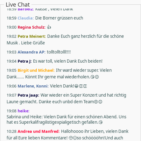
Live Chat
18:59
Bärbel2:
Klasse , vielen Dank
18:59
Claudia:
Die Borner grüssen euch
19:00
Regina Schulz:
👍
19:02
Petra Meinert:
Danke Euch ganz herzlich für die schöne
Musik . Liebe Grüße
19:03
Alexandra AP:
tolltolltolll!!!!
19:04
Petra J:
Es war toll, vielen Dank Euch beiden!
19:05
Birgit und Michael:
Ihr ward wieder super. Vielen
Dank...... Könnt Ihr gerne mal wiederholen.😘😊
19:06
Marlene, Konni:
Vielen Dank!😀👏👏
19:07
Petra Jaap:
War wieder ein Super Konzert und hat richtig
Laune gemacht. Danke euch unbd dem Team😍😊
19:08
heike:
Sabrina und Heike: Vielen Dank für einen schönen Abend. Uns
hat es Superkalifragilistigexpialigetisch gefallen.😘
10:28
Andrea und Manfred:
Hallohoooo ihr Lieben, vielen Dank
für all Eure lieben Kommentare! 🥺😊so schööööhn!Und auch