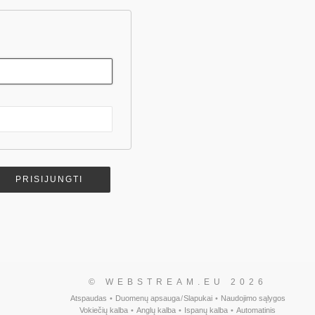
© WEBSTREAM.EU 2026
Atspaudas
•
Duomenų apsauga
/
Slapukai
•
Naudojimo sąlygos
Vokiečių kalba
•
Anglų kalba
•
Ispanų kalba
•
Automatinis