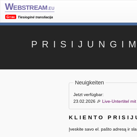
Webstream
.eu
Gyvai
Tiesioginė transliacija
PRISIJUNGI
Neuigkeiten
Jetzt verfügbar:
23.02.2026
🎉
Live-Untertitel m
KLIENTO PRISI
Įveskite savo el. pašto adresą ir sl