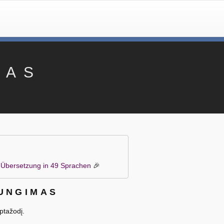
MAS
it Übersetzung in 49 Sprachen
🎉
JUNGIMAS
aptažodį.