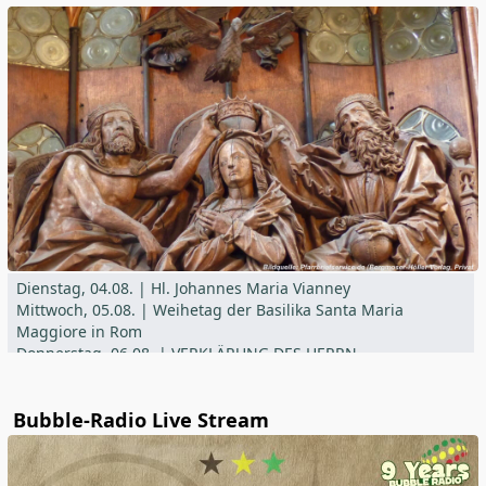
Dienstag, 04.08. | Hl. Johannes Maria Vianney
Mittwoch, 05.08. | Weihetag der Basilika Santa Maria
Maggiore in Rom
Donnerstag, 06.08. | VERKLÄRUNG DES HERRN
Current information can be found in the parish newsletter
Bubble-Radio Live Stream
der Pfarrei St. Vitus Offenstetten,
Expositur St. Michael Sallingberg,
Pfarrei Maria Immaculata Biburg