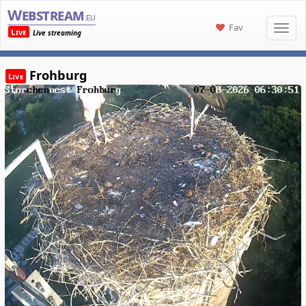
Webstream
.eu
Fav
Live
Live streaming
Frohburg
Live