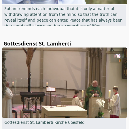
Soham reminds each individual that it is only a matter of
withdrawing attention from the mind so that the truth can
reveal itself and peace can enter. Peace that has always been
there and will always be there, regardless of lifes
circumstances.
Gottesdienst St. Lamberti
How this can be done effortlessly is shown by Soham in an
uncomplicated way in Satsang.
More information:
www.soham.one
Gottesdienst St. Lamberti Kirche Coesfeld