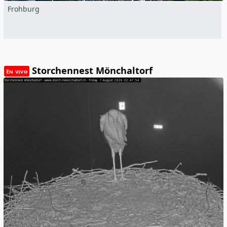
Frohburg
Storchennest Mönchaltorf
En vivo