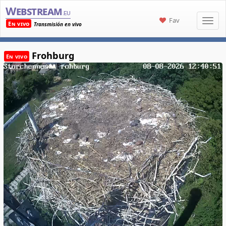
Webstream
.eu
Fav
En vivo
Transmisión en vivo
Frohburg
En vivo