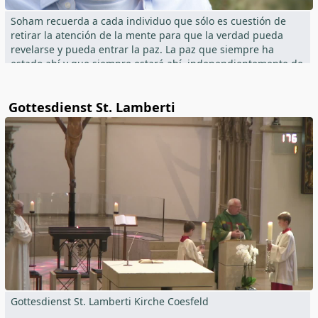
Soham recuerda a cada individuo que sólo es cuestión de
retirar la atención de la mente para que la verdad pueda
revelarse y pueda entrar la paz. La paz que siempre ha
estado ahí y que siempre estará ahí, independientemente de
las circunstancias de la vida.
Gottesdienst St. Lamberti
Soham muestra en el Satsang cómo hacerlo sin esfuerzo y
sin complicaciones.
Para más información:
www.soham.one
Gottesdienst St. Lamberti Kirche Coesfeld