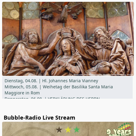
Dienstag, 04.08. | Hl. Johannes Maria Vianney
Mittwoch, 05.08. | Weihetag der Basilika Santa Maria
Maggiore in Rom
Donnerstag, 06.08. | VERKLÄRUNG DES HERRN
Freitag, 07.08. | Hl. Xystus II. und Gefährten, Hl. Kajetan
Samstag, 08.08. | Hl. Dominikus
Bubble-Radio Live Stream
Encontrará información actualizada en el boletín parroquial
der Pfarrei St. Vitus Offenstetten,
Expositur St. Michael Sallingberg,