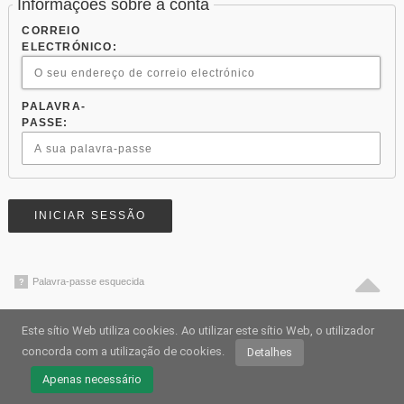
Informações sobre a conta
CORREIO
ELECTRÓNICO:
PALAVRA-
PASSE:
Palavra-passe esquecida
?
Este sítio Web utiliza cookies.
Ao utilizar este sítio Web, o utilizador
© WEBSTREAM.EU 2026
concorda com a utilização de cookies.
Detalhes
Impressão
•
Protecção de dados
/
Biscoitos
•
Termos de utilização
Apenas necessário
alemão
•
Inglês
•
espanhol
•
Automático