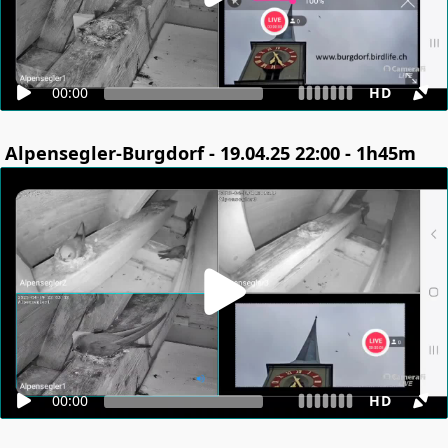
00:00
HD
Alpensegler-Burgdorf - 19.04.25 22:00 - 1h45m
00:00
HD