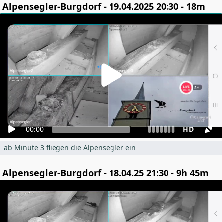
Alpensegler-Burgdorf - 19.04.2025 20:30 - 18m
00:00
HD
ab Minute 3 fliegen die Alpensegler ein
Alpensegler-Burgdorf - 18.04.25 21:30 - 9h 45m