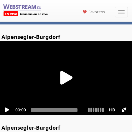
Webstream
.eu
Favoritos
En vivo
Transmisión en vivo
Alpensegler-Burgdorf
00:00
HD
Alpensegler-Burgdorf