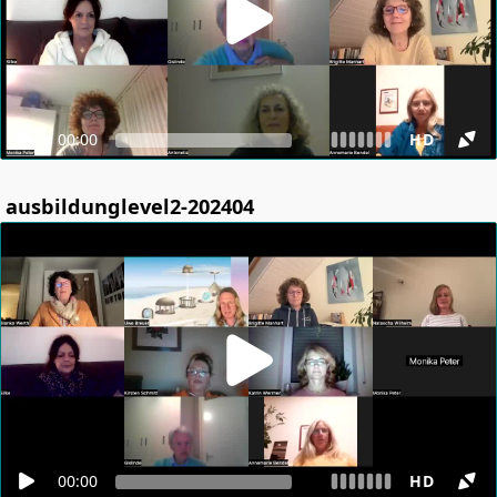
00:00
HD
ausbildunglevel2-202404
00:00
HD