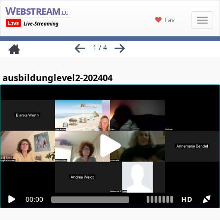
Webstream
.eu
Fav
Live
Live-Streaming
1 / 4
ausbildunglevel2-202404
00:00
HD