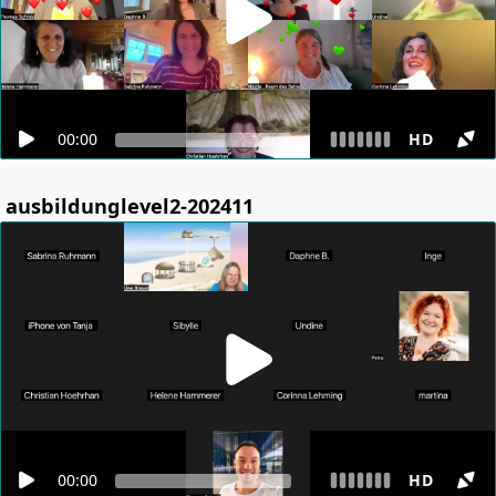
00:00
HD
ausbildunglevel2-202411
00:00
HD