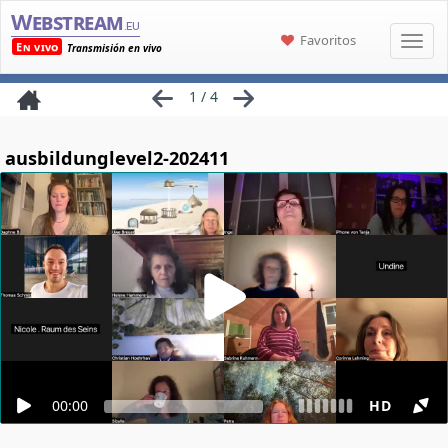
Webstream
.eu
Favoritos
En vivo
Transmisión en vivo
1 / 4
ausbildunglevel2-202411
00:00
HD