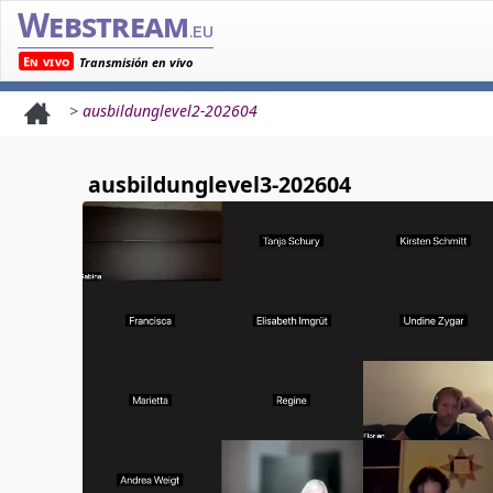
Webstream
.eu
En vivo
Transmisión en vivo
>
ausbildunglevel2-202604
ausbildunglevel3-202604