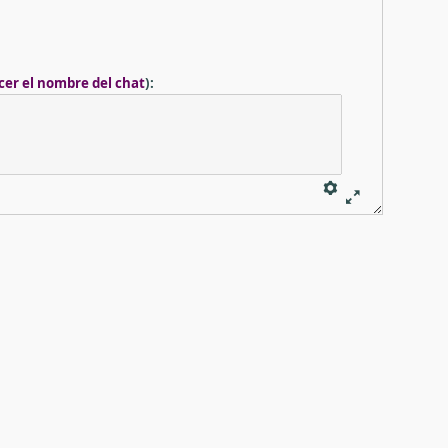
cer el nombre del chat
)
: