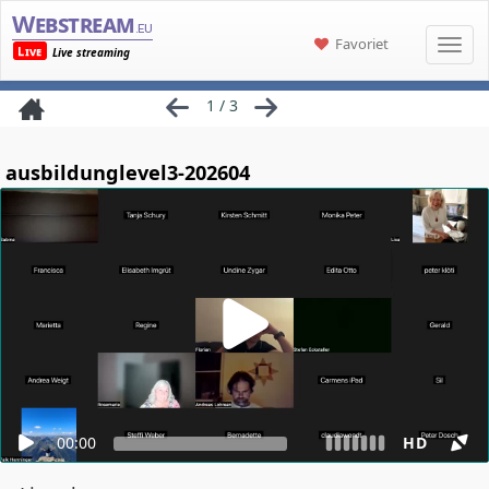
Webstream
.eu
Favoriet
Live
Live streaming
1 / 3
ausbildunglevel3-202604
00:00
HD