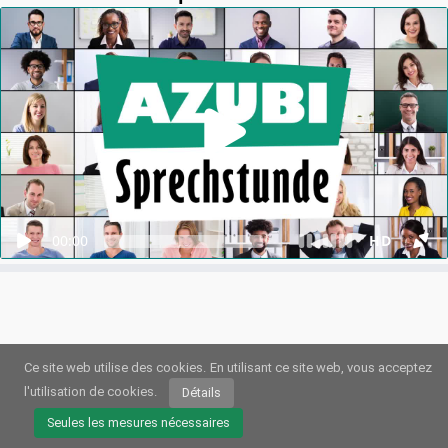
00:00
HD
Ce site web utilise des cookies.
En utilisant ce site web, vous acceptez
l'utilisation de cookies.
Détails
© 2026
Webstream.eu
•
Impression
•
Protection des données
/
Cookies
•
Conditions dutilisation
Seules les mesures nécessaires
Allemand
•
Anglais
•
Espagnol
•
Automatique