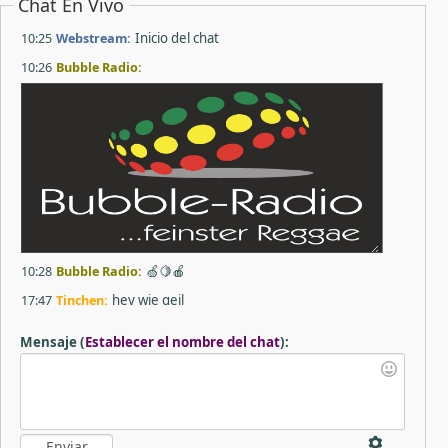
Chat En Vivo
10:25
Webstream:
Inicio del chat
10:26
Bubble Radio:
10:28
Bubble Radio:
🍏🍋🍎
17:47
Tinchen:
hey wie geil
17:47
Coco:
🤗 voll der tanzbär
Mensaje
(
Establecer el nombre del chat
)
:
17:48
Tinchen:
voll 💃🕺geil
17:49
Tinchen:
daaaaaanke grüsse zurück
20:23
JustMoe:
Mach mal was von peter schlicks ;) Grüße aus
Ansbach