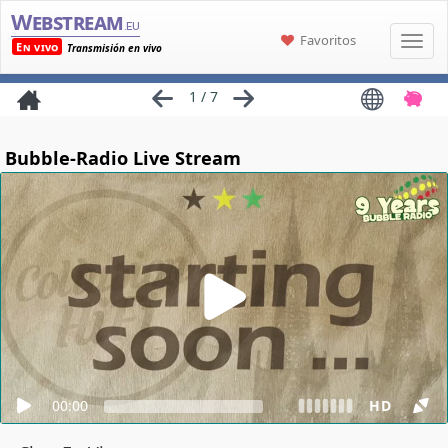
Webstream
.eu
Favoritos
En vivo
Transmisión en vivo
1 / 7
Bubble-Radio Live Stream
00:00
HD