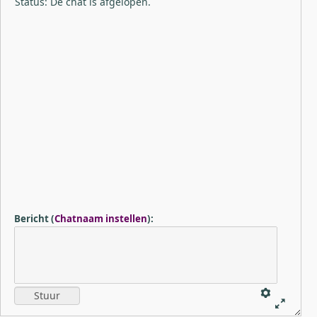
Status: De chat is afgelopen.
Bericht
(
Chatnaam instellen
)
: