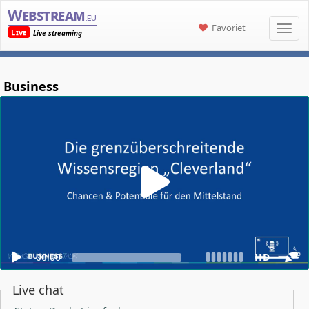
Webstream
.eu
Favoriet
Live
Live streaming
Business
00:00
HD
Live chat