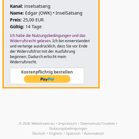
Kanal:
inselsatsang
Name:
Edgar (OWK) • InselSatsang
Preis:
25,00 EUR
Gültig:
14 Tage
Ich habe die Nutzungsbedingungen und das
Widerrufsrecht gelesen.
Ich bin einverstanden
und verlange ausdrücklich, dass Sie vor Ende
der Widerrufsfrist mit der Ausführung
beginnen. Dadurch erlischt mein
Widerrufsrecht.
Kostenpflichtig bestellen
© 2026
Webstream.eu
•
Impressum
•
Datenschutz
/
Cookies
•
Nutzungsbedingungen
Deutsch
•
Englisch
•
Spanisch
•
Automatisch