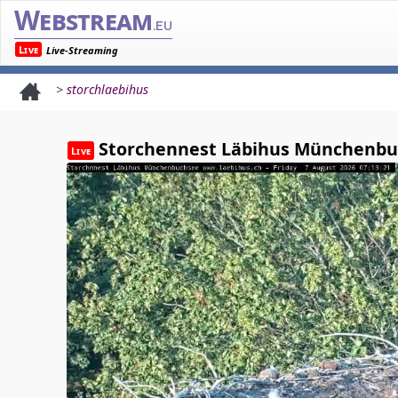
Webstream
.eu
Live
Live-Streaming
>
storchlaebihus
Storchennest Läbihus Münchenb
Live