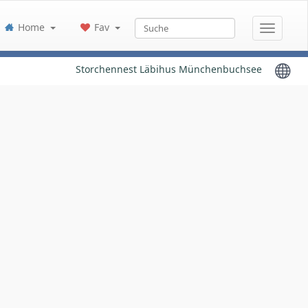
Home
Fav
Storchennest Läbihus Münchenbuchsee