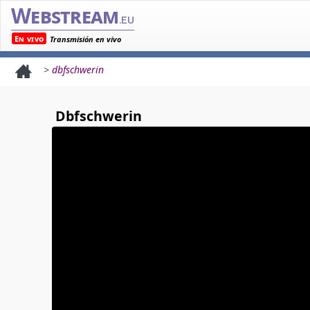
Webstream
.eu
En vivo
Transmisión en vivo
>
dbfschwerin
Dbfschwerin