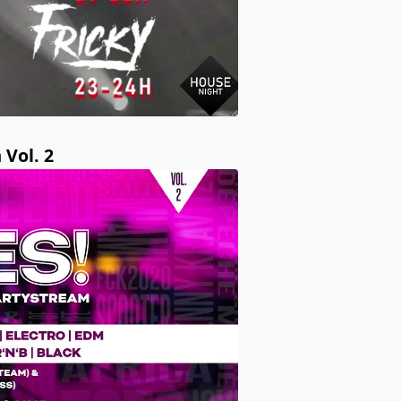
 Vol. 2