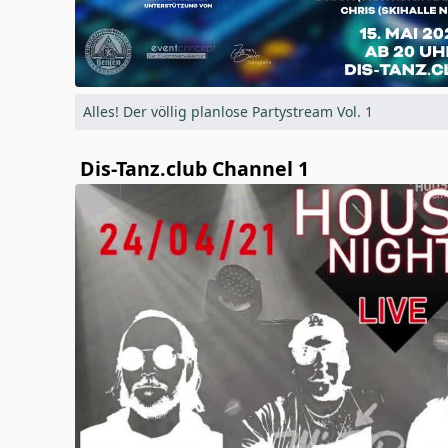
Alles! Der völlig planlose Partystream Vol. 1
Dis-Tanz.club Channel 1