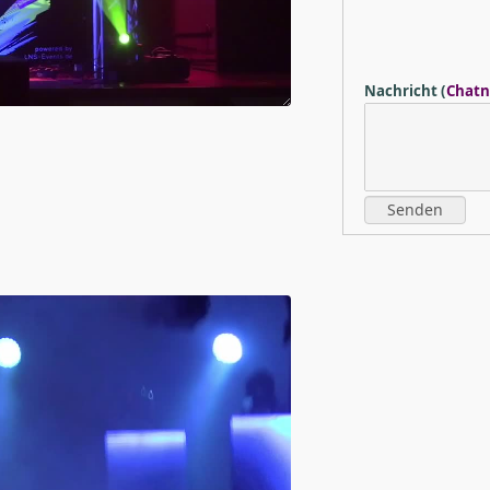
Nachricht
(
Chatn