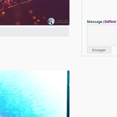
Message
(
Définir