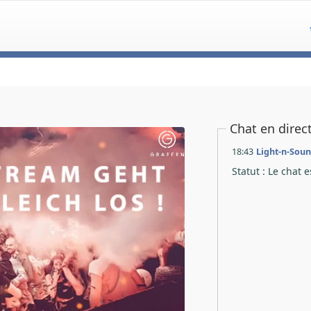
Chat en direc
18:43
Light-n-Soun
Statut : Le chat 