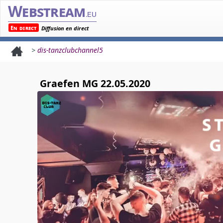
Webstream
.eu
En direct
Diffusion en direct
>
dis-tanzclubchannel5
Graefen MG 22.05.2020