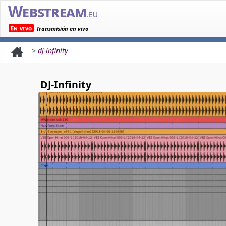
Webstream
.eu
En vivo
Transmisión en vivo
>
dj-infinity
DJ-Infinity