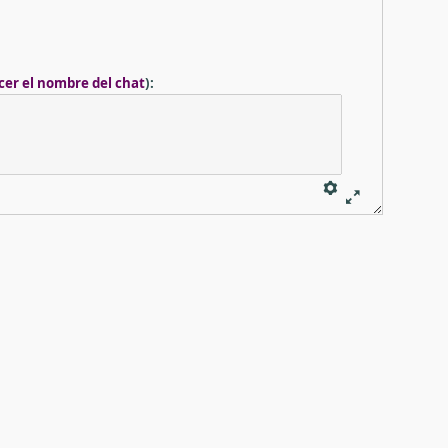
cer el nombre del chat
)
: