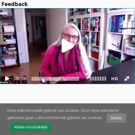
Feedback
00:00
HD
Deze website maakt gebruik van cookies.
Door deze website te
gebruiken gaat u akkoord met het gebruik van cookies.
Details
© 2026
Webstream.eu
•
Afdruk
•
Gegevensbescherming
/
Cookies
•
Gebruiksvoorwaarden
Alleen noodzakelijk
Duits
•
Engels
•
Spaans
•
Automatisch