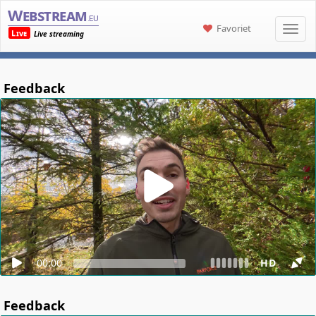
Webstream
.eu
Favoriet
Live
Live streaming
Feedback
00:00
HD
Feedback