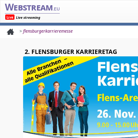
Webstream
.eu
Live
Live streaming
>
flensburgerkarrieremesse
2. FLENSBURGER KARRIERETAG