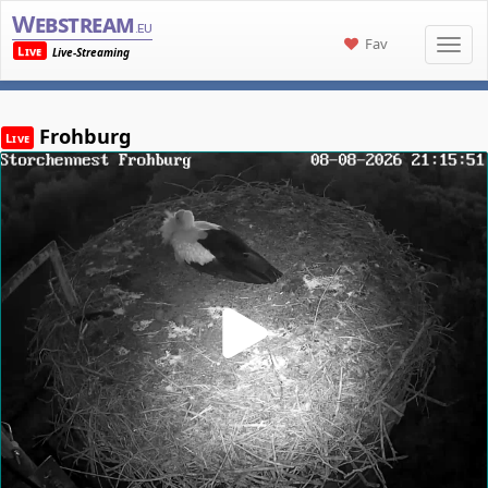
Webstream
.eu
Fav
Live
Live-Streaming
Frohburg
Live