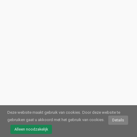
Deze website maakt gebruik van cookies.
Door deze website te
gebruiken gaat u akkoord met het gebruik van cookies.
Details
© 2026
Webstream.eu
•
Afdruk
•
Gegevensbescherming
/
Cookies
•
Gebruiksvoorwaarden
Alleen noodzakelijk
Duits
•
Engels
•
Spaans
•
Automatisch