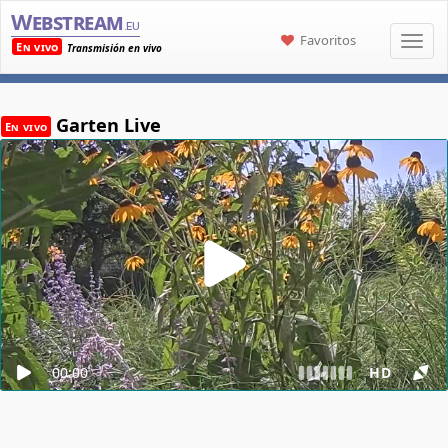
Webstream
.eu
Favoritos
En vivo
Transmisión en vivo
Garten Live
En vivo
00:00
HD