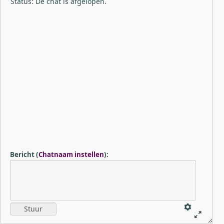
Status: De chat is afgelopen.
Bericht
(
Chatnaam instellen
)
: