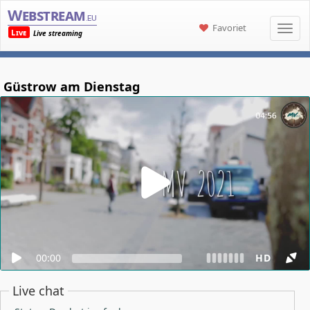
Webstream
.eu
Favoriet
Live
Live streaming
Güstrow am Dienstag
00:00
HD
Live chat