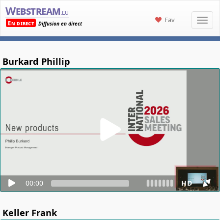
Webstream
.eu
Fav
En direct
Diffusion en direct
Burkard Phillip
00:00
HD
Keller Frank