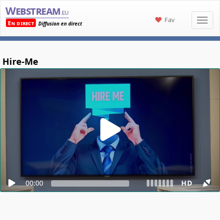
Webstream
.eu
Fav
En direct
Diffusion en direct
Hire-Me
00:00
HD