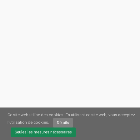
Ce site web utilise des cookies.
En utilisant ce site web, vous acceptez
l'utilisation de cookies.
Détails
© 2026
Webstream.eu
•
Impression
•
Protection des données
/
Cookies
•
Conditions dutilisation
Seules les mesures nécessaires
Allemand
•
Anglais
•
Espagnol
•
Automatique