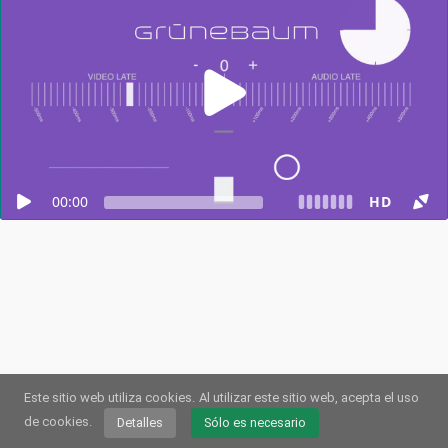
00:00
HD
Este sitio web utiliza cookies.
Al utilizar este sitio web, acepta el uso
© 2026
Webstream.eu
•
Pie de imprenta
•
Protección de datos
/
Galletas
•
Condiciones de uso
de cookies.
Detalles
Sólo es necesario
Alemán
•
Inglés
•
Español
•
Automático