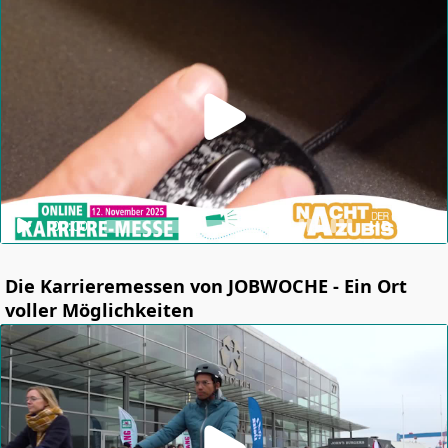
00:00
HD
Die Karrieremessen von JOBWOCHE - Ein Ort
voller Möglichkeiten