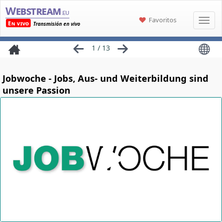
Webstream
.eu
Favoritos
En vivo
Transmisión en vivo
1 / 13
Jobwoche - Jobs, Aus- und Weiterbildung sind
unsere Passion
00:00
HD