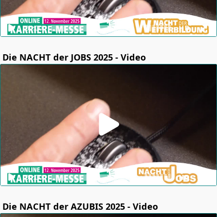
00:00
HD
Die NACHT der JOBS 2025 - Video
00:00
HD
Die NACHT der AZUBIS 2025 - Video