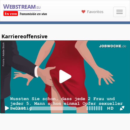
Webstream
.eu
Favoritos
En vivo
Transmisión en vivo
Karriereoffensive
00:00
HD