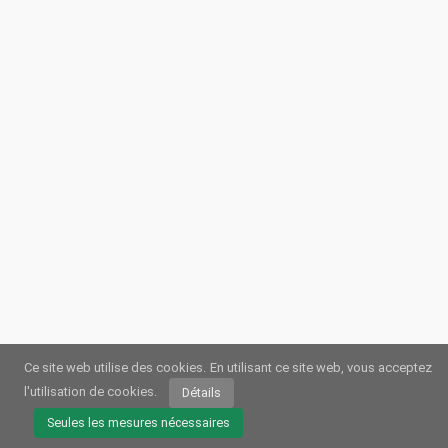
Ce site web utilise des cookies.
En utilisant ce site web, vous acceptez
l'utilisation de cookies.
Détails
© 2026
Webstream.eu
•
Impression
•
Protection des données
/
Cookies
•
Conditions dutilisation
Seules les mesures nécessaires
Allemand
•
Anglais
•
Espagnol
•
Automatique