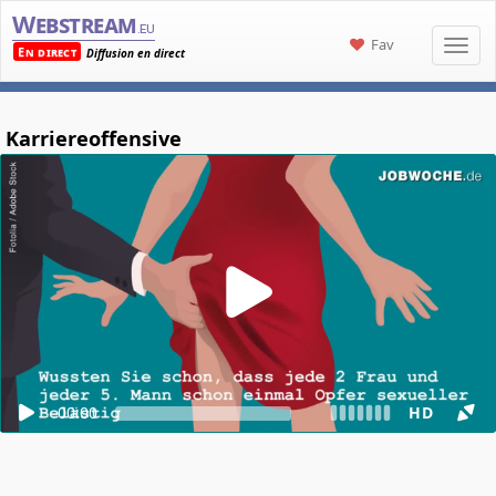
Webstream
.eu
Fav
En direct
Diffusion en direct
Karriereoffensive
00:00
HD