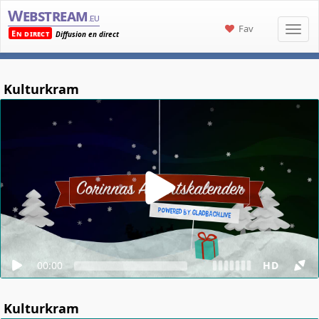
Webstream
.eu
Fav
En direct
Diffusion en direct
Kulturkram
00:00
HD
Kulturkram