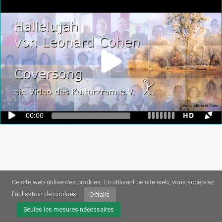
00:00
HD
Ce site web utilise des cookies.
En utilisant ce site web, vous acceptez
l'utilisation de cookies.
Détails
© 2026
Webstream.eu
•
Impression
•
Protection des données
/
Cookies
•
Conditions dutilisation
Seules les mesures nécessaires
Allemand
•
Anglais
•
Espagnol
•
Automatique