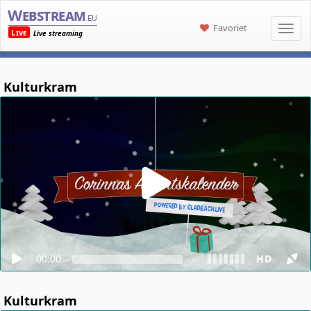
Webstream
.eu
Favoriet
Live
Live streaming
Kulturkram
00:00
HD
Kulturkram