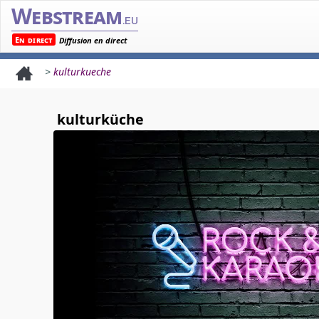
Webstream
.eu
En direct
Diffusion en direct
>
kulturkueche
kulturküche