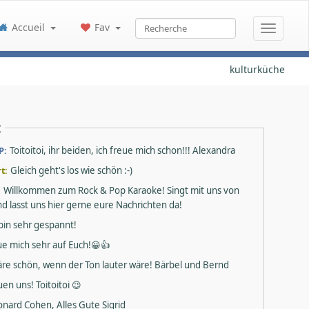
Accueil
Fav
kulturküche
t
P:
Toitoitoi, ihr beiden, ich freue mich schon!!! Alexandra
t:
Gleich geht's los wie schön :-)
:
Willkommen zum Rock & Pop Karaoke! Singt mit uns von
d lasst uns hier gerne eure Nachrichten da!
 bin sehr gespannt!
ue mich sehr auf Euch!😀👍
Es wäre schön, wenn der Ton lauter wäre! Bärbel und Bernd
uen uns! Toitoitoi 😉
nard Cohen, Alles Gute Sigrid