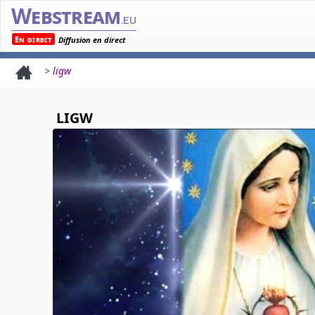
Webstream
.eu
En direct
Diffusion en direct
>
ligw
LIGW