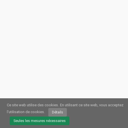
Ce site web utilise des cookies.
En utilisant ce site web, vous acceptez
l'utilisation de cookies.
Détails
© 2026
Webstream.eu
•
Impression
•
Protection des données
/
Cookies
•
Conditions dutilisation
Seules les mesures nécessaires
Allemand
•
Anglais
•
Espagnol
•
Automatique