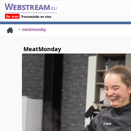
Webstream
.eu
En vivo
Transmisión en vivo
>
meatmonday
MeatMonday