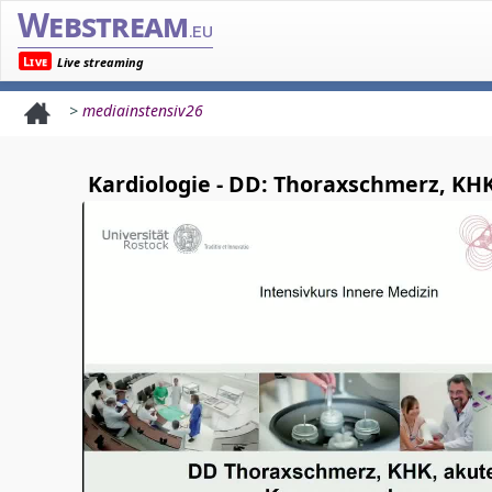
Webstream
.eu
Live
Live streaming
>
mediainstensiv26
Kardiologie - DD: Thoraxschmerz, K