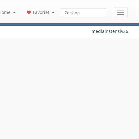
Home
Favoriet
mediainstensiv26