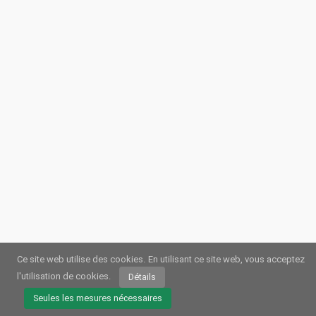
Ce site web utilise des cookies.
En utilisant ce site web, vous acceptez
l'utilisation de cookies.
Détails
© 2026
Webstream.eu
•
Impression
•
Protection des données
/
Cookies
•
Conditions dutilisation
Seules les mesures nécessaires
Allemand
•
Anglais
•
Espagnol
•
Automatique