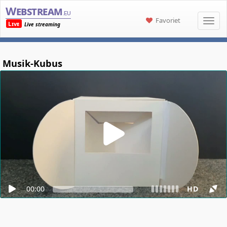
Webstream
.eu
Favoriet
Live
Live streaming
Musik-Kubus
00:00
HD