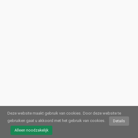
Deze website maakt gebruik van cookies.
Door deze website te
gebruiken gaat u akkoord met het gebruik van cookies.
Details
© 2026
Webstream.eu
•
Afdruk
•
Gegevensbescherming
/
Cookies
•
Gebruiksvoorwaarden
Alleen noodzakelijk
Duits
•
Engels
•
Spaans
•
Automatisch