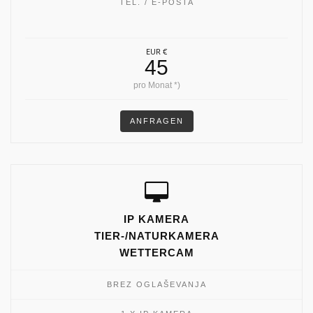
TEL. / E-POŠTA
EUR €
45
pro Monat *)
ANFRAGEN
IP KAMERA
TIER-/NATURKAMERA
WETTERCAM
BREZ OGLAŠEVANJA