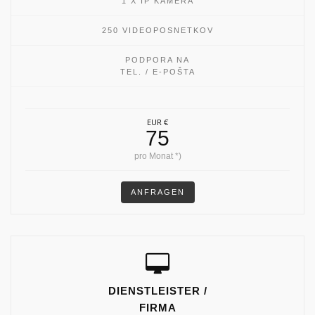
1 X IP KAMERA
250 VIDEOPOSNETKOV
PODPORA NA
TEL. / E-POŠTA
EUR €
75
pro Monat *)
ANFRAGEN
DIENSTLEISTER /
FIRMA