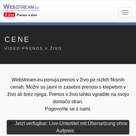
Webstream
.eu
V živo
Prenos v živo
CENE
VIDEO PRENOS V ŽIVO
Webstream.eu ponuja prenos v živo po nizkih fiksnih
cenah. Možni so javni in zasebni prenosi s klepetom v
živo ali brez njega. Prenos v živo lahko vgradite na svojo
domačo stran.
Pogovorite se z nami.
🎉
Jetzt verfügbar: Live-Untertitel mit Übersetzung ohne
Aufpreis
🎉