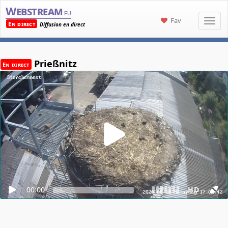
Webstream
.eu
Fav
En direct
Diffusion en direct
Prießnitz
En direct
00:00
HD