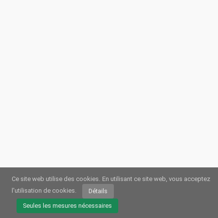
Ce site web utilise des cookies.
En utilisant ce site web, vous acceptez
l'utilisation de cookies.
Détails
© 2026
Webstream.eu
•
Impression
•
Protection des données
/
Cookies
•
Conditions dutilisation
Seules les mesures nécessaires
Allemand
•
Anglais
•
Espagnol
•
Automatique