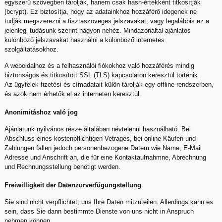
egyszerű szövegben tárolják, hanem csak hash-értékként titkosítják
(bcrypt). Ez biztosítja, hogy az adatainkhoz hozzáférő idegenek ne
tudják megszerezni a tisztaszöveges jelszavakat, vagy legalábbis ez a
jelenlegi tudásunk szerint nagyon nehéz. Mindazonáltal ajánlatos
különböző jelszavakat használni a különböző internetes
szolgáltatásokhoz.
A weboldalhoz és a felhasználói fiókokhoz való hozzáférés mindig
biztonságos és titkosított SSL (TLS) kapcsolaton keresztül történik.
Az ügyfelek fizetési és címadatait külön tárolják egy offline rendszerben,
és azok nem érhetők el az interneten keresztül.
Anonimitáshoz való jog
Ajánlatunk nyilvános része általában névtelenül használható. Bei
Abschluss eines kostenpflichtigen Vetrages, bei online Käufen und
Zahlungen fallen jedoch personenbezogene Datem wie Name, E-Mail
Adresse und Anschrift an, die für eine Kontaktaufnahmne, Abrechnung
und Rechnungsstellung benötigt werden.
Freiwilligkeit der Datenzurverfügungstellung
Sie sind nicht verpflichtet, uns Ihre Daten mitzuteilen. Allerdings kann es
sein, dass Sie dann bestimmte Dienste von uns nicht in Anspruch
nehmen können.