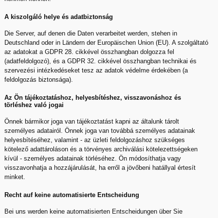
A kiszolgáló helye és adatbiztonság
Die Server, auf denen die Daten verarbeitet werden, stehen in
Deutschland oder in Ländern der Europäischen Union (EU). A szolgáltató
az adatokat a GDPR 28. cikkével összhangban dolgozza fel
(adatfeldolgozó), és a GDPR 32. cikkével összhangban technikai és
szervezési intézkedéseket tesz az adatok védelme érdekében (a
feldolgozás biztonsága).
Az Ön tájékoztatáshoz, helyesbítéshez, visszavonáshoz és
törléshez való jogai
Önnek bármikor joga van tájékoztatást kapni az általunk tárolt
személyes adatairól. Önnek joga van továbbá személyes adatainak
helyesbítéséhez, valamint - az üzleti feldolgozáshoz szükséges
kötelező adattároláson és a törvényes archiválási kötelezettségeken
kívül - személyes adatainak törléséhez. Ön módosíthatja vagy
visszavonhatja a hozzájárulását, ha erről a jövőbeni hatállyal értesít
minket.
Recht auf keine automatisierte Entscheidung
Bei uns werden keine automatisierten Entscheidungen über Sie