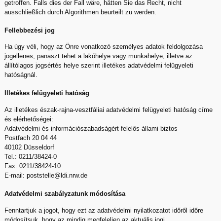
getroffen. Falls dies der Fall wäre, hätten Sie das Recht, nicht
ausschließlich durch Algorithmen beurteilt zu werden.
Fellebbezési jog
Ha úgy véli, hogy az Önre vonatkozó személyes adatok feldolgozása
jogellenes, panaszt tehet a lakóhelye vagy munkahelye, illetve az
állítólagos jogsértés helye szerint illetékes adatvédelmi felügyeleti
hatóságnál.
Illetékes felügyeleti hatóság
Az illetékes észak-rajna-vesztfáliai adatvédelmi felügyeleti hatóság címe
és elérhetőségei:
Adatvédelmi és információszabadságért felelős állami biztos
Postfach 20 04 44
40102 Düsseldorf
Tel.:
0211/38424-0
Fax:
0211/38424-10
E-mail:
poststelle@ldi.nrw.de
Adatvédelmi szabályzatunk módosítása
Fenntartjuk a jogot, hogy ezt az adatvédelmi nyilatkozatot időről időre
módosítsuk, hogy az mindig megfeleljen az aktuális jogi