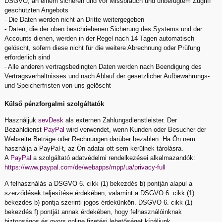
DSGVO, an einem sicheren und vor Missbrauch und unbefugtem Zugriff
geschützten Angebots
- Die Daten werden nicht an Dritte weitergegeben
- Daten, die der oben beschriebenen Sicherung des Systems und der
Accounts dienen, werden in der Regel nach 14 Tagen automatisch
gelöscht, sofern diese nicht für die weitere Abrechnung oder Prüfung
erforderlich sind
- Alle anderen vertragsbedingten Daten werden nach Beendigung des
Vertragsverhältnisses und nach Ablauf der gesetzlicher Aufbewahrungs-
und Speicherfristen von uns gelöscht
Külső pénzforgalmi szolgáltatók
Használjuk
sevDesk
als externen Zahlungsdienstleister. Der
Bezahldienst
PayPal
wird verwendet, wenn Kunden oder Besucher der
Webseite Beträge oder Rechnungen darüber bezahlen. Ha Ön nem
használja a PayPal-t, az Ön adatai ott sem kerülnek tárolásra.
A
PayPal
a szolgáltató adatvédelmi rendelkezései alkalmazandók:
https://www.paypal.com/de/webapps/mpp/ua/privacy-full
A felhasználás a DSGVO 6. cikk (1) bekezdés b) pontján alapul a
szerződések teljesítése érdekében, valamint a DSGVO 6. cikk (1)
bekezdés b) pontja szerinti jogos érdekünkön. DSGVO 6. cikk (1)
bekezdés f) pontját annak érdekében, hogy felhasználóinknak
biztonságos és gyors online fizetési lehetőséget kínáljunk.