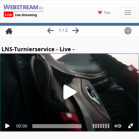
Webstream
.eu
Fav
Live
Live-Streaming
1 / 2
LNS-Turnierservice - Live -
00:00
HD