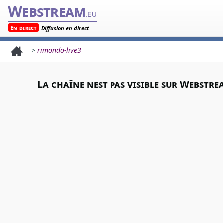
Webstream
.eu
En direct
Diffusion en direct
>
rimondo-live3
La chaîne nest pas visible sur Webstre