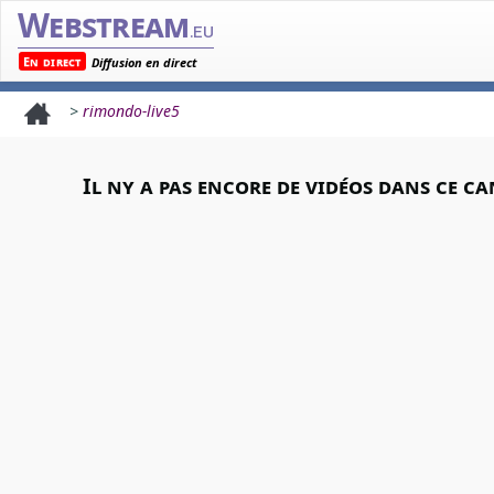
Webstream
.eu
En direct
Diffusion en direct
>
rimondo-live5
Il ny a pas encore de vidéos dans ce ca