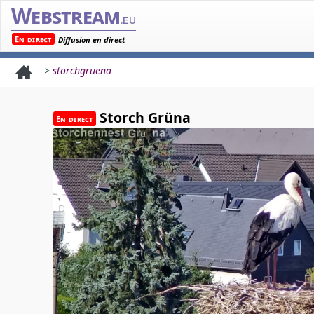
Webstream
.eu
En direct
Diffusion en direct
>
storchgruena
Storch Grüna
En direct