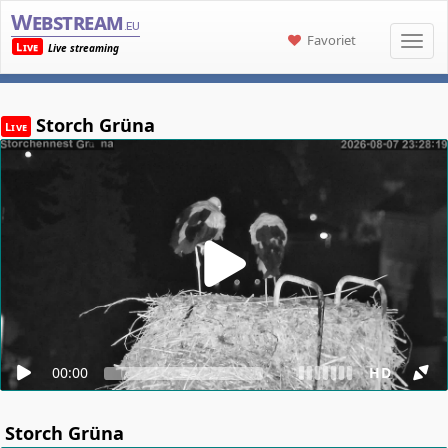
Webstream
.eu
Favoriet
Live
Live streaming
Storch Grüna
Live
00:00
HD
Storch Grüna