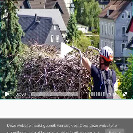
00:00
HD
Deze website maakt gebruik van cookies.
Door deze website te
gebruiken gaat u akkoord met het gebruik van cookies.
Details