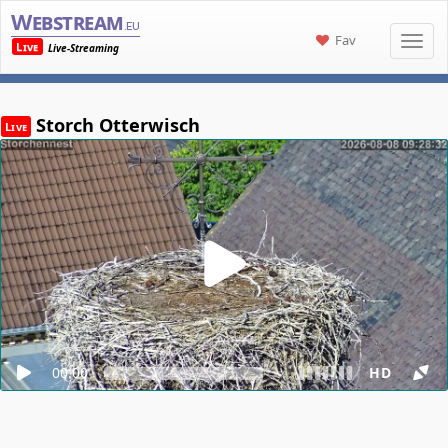
Webstream
.eu
Fav
Live
Live-Streaming
Storch Otterwisch
Live
00:00
HD